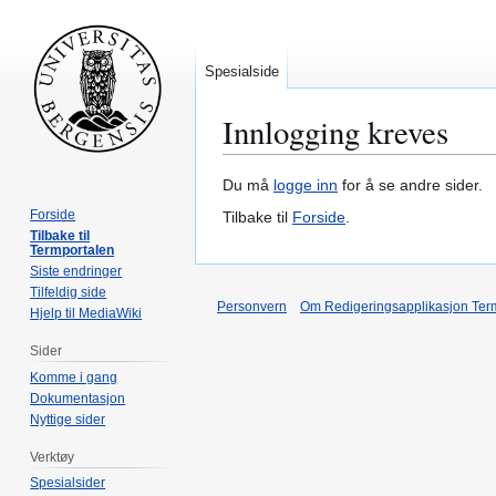
Spesialside
Innlogging kreves
Hopp
Hopp
Du må
logge inn
for å se andre sider.
til
til
Forside
Tilbake til
Forside
.
navigering
søk
Tilbake til
Termportalen
Siste endringer
Tilfeldig side
Personvern
Om Redigeringsapplikasjon Ter
Hjelp til MediaWiki
Sider
Komme i gang
Dokumentasjon
Nyttige sider
Verktøy
Spesialsider