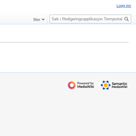
Logg inn
S
Mer
ø
k