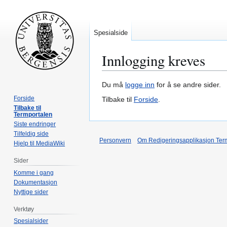
Spesialside
Innlogging kreves
Hopp
Hopp
Du må
logge inn
for å se andre sider.
til
til
Forside
Tilbake til
Forside
.
navigering
søk
Tilbake til
Termportalen
Siste endringer
Tilfeldig side
Personvern
Om Redigeringsapplikasjon Ter
Hjelp til MediaWiki
Sider
Komme i gang
Dokumentasjon
Nyttige sider
Verktøy
Spesialsider