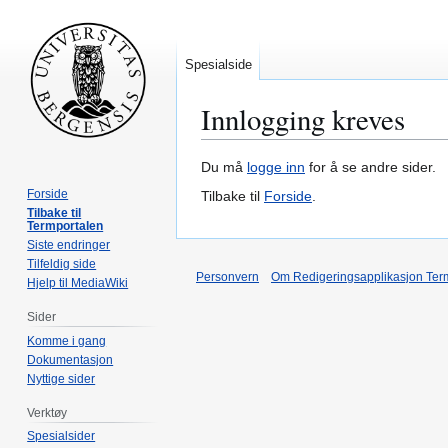
Spesialside
Innlogging kreves
Hopp
Hopp
Du må
logge inn
for å se andre sider.
til
til
Forside
Tilbake til
Forside
.
navigering
søk
Tilbake til
Termportalen
Siste endringer
Tilfeldig side
Personvern
Om Redigeringsapplikasjon Ter
Hjelp til MediaWiki
Sider
Komme i gang
Dokumentasjon
Nyttige sider
Verktøy
Spesialsider