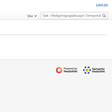
Logg inn
S
Mer
ø
k