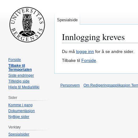
Spesialside
Innlogging kreves
Hopp
Hopp
Du må
logge inn
for å se andre sider.
til
til
Forside
Tilbake til
Forside
.
navigering
søk
Tilbake til
Termportalen
Siste endringer
Tilfeldig side
Personvern
Om Redigeringsapplikasjon Ter
Hjelp til MediaWiki
Sider
Komme i gang
Dokumentasjon
Nyttige sider
Verktøy
Spesialsider